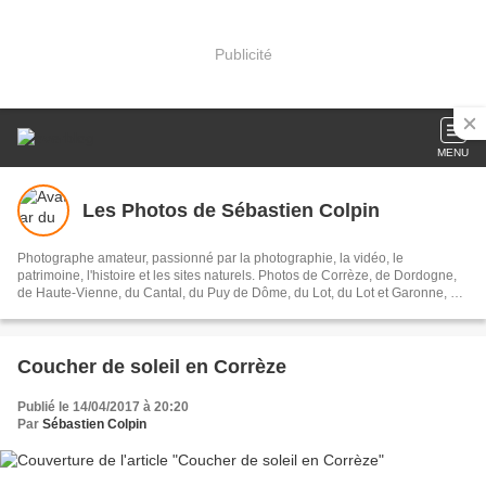
Publicité
MENU
Les Photos de Sébastien Colpin
Photographe amateur, passionné par la photographie, la vidéo, le
patrimoine, l'histoire et les sites naturels. Photos de Corrèze, de Dordogne,
de Haute-Vienne, du Cantal, du Puy de Dôme, du Lot, du Lot et Garonne, de
l'Aveyron, de la Gironde..découvrez les plus beaux sites, châteaux, musées
et espaces naturels de nos régions. Visite patrimoine, tourisme et
gastronomie dans toutes nos belles régions de France.
Coucher de soleil en Corrèze
Publié le 14/04/2017 à 20:20
Par
Sébastien Colpin