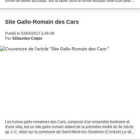
forme de bélier accroupi. Sur la table, dont la forme évoque celle d'un petit
édifice religieux à fronton...
Site Gallo-Romain des Cars
Publié le 03/04/2017 à 08:48
Par
Sébastien Colpin
Les ruines gallo-romaines des Cars, composé d'un ensemble funéraire et
d'une villa, est un site gallo-romain datant de la première moitié du IIe siècle
ap J.-C. situé sur la commune de Saint-Merd-les-Oussines (Corrèze).Le site
fait l’objet d’un classement...