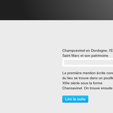
Champcevinel en Dordogne, l'E
Saint Marc et son patrimoine.
…
La première mention écrite co
du lieu se trouve dans un pouill
XIIIe siècle sous la forme
Chansavinel. On trouve ensuite
graphies Campi Savinelli en 12
Champsavinel en 1303,
Lire la suite
Chamsevineau en 1330, Camp
Savinelli en 1381, Chantavinel e