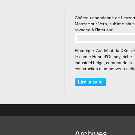
Château abandonné de Leyzarn
Manzac sur Vern, sublime bâtis
ravagée à l'intérieur.
…
Historique: Au début du XXe siè
le comte Henri d'Osmoy, riche
industriel belge, commande la
construction d'un nouveau châ
l'architecte Eugène Pinêtre. Le
travaux durent de 1900 à 1908.
Lire la suite
plan en U est composé d'un lo
corps central avec un...
Archives