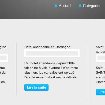
Accueil
Catégories
glise
Hôtel abandonné en Dordogne.
Saint-
au bor
…
Cet hôtel abandonné depuis 2004
nnue
fait peine à voir, éventré il n’en reste
Saint
é du
plus rien, les vandales ont ravagé
SAINT
l’établissement, il est même difficile
à 20 
 les
de retrouver des indices de l’activité
kilomè
43,
à part l’affichage sur le fronton des 3
de Sai
Lire la suite
étoiles. L’ensemble de l’hôtel...
l’Isle
Lire
us
un iti
n...
rivière