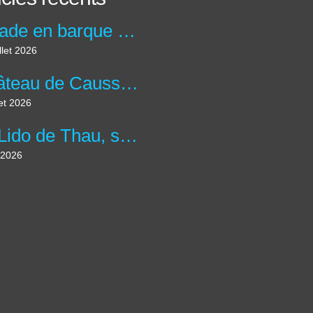
Balade en barque au Moulin de la maison de la Dronne à Montagrier en Dordogne.
llet 2026
Château de Caussade à Trélissac en forêt de Lanmary.
let 2026
Le Lido de Thau, site des salins et plus grande lagune d'Occitanie.
 2026