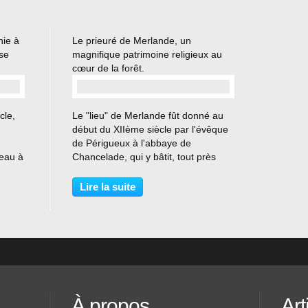
ie à
Le prieuré de Merlande, un
se
magnifique patrimoine religieux au
cœur de la forêt.
…
cle,
Le "lieu" de Merlande fût donné au
début du XIIème siècle par l'évêque
de Périgueux à l'abbaye de
teau à
Chancelade, qui y bâtit, tout près
s
d'une source, et sans doute dans les
 Le
années 1140-1145, une église
Lire la suite
ng
dédiée à Saint Jean Baptiste. Celle-ci
fut prolongée...
À propos
Art