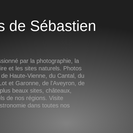
ionné par la photographie, la
oire et les sites naturels. Photos
 de Haute-Vienne, du Cantal, du
ot et Garonne, de l'Aveyron, de
plus beaux sites, châteaux,
s de nos régions. Visite
astronomie dans toutes nos