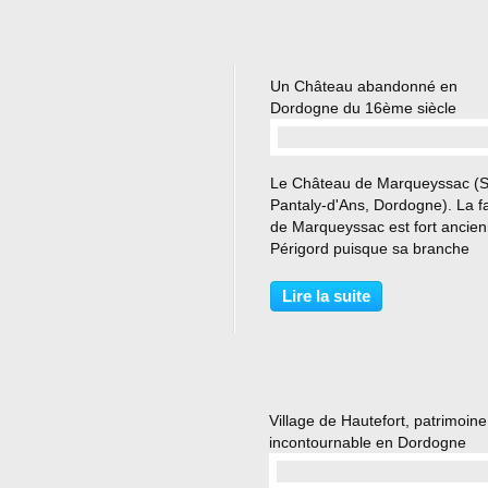
Un Château abandonné en
Dordogne du 16ème siècle
…
Le Château de Marqueyssac (S
Pantaly-d'Ans, Dordogne). La fa
de Marqueyssac est fort ancie
Périgord puisque sa branche
primordiale prend naissance à l
du XIIe siècle Originaire du ch
Lire la suite
et fief de Marqueyssac, près de
Beynac, elle...
Village de Hautefort, patrimoine
incontournable en Dordogne