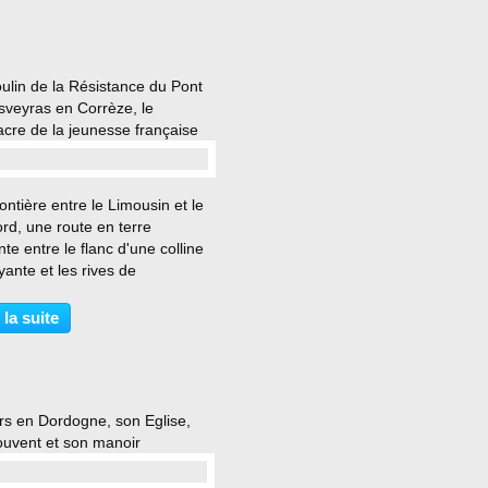
ulin de la Résistance du Pont
sveyras en Corrèze, le
cre de la jeunesse française
…
rontière entre le Limousin et le
rd, une route en terre
te entre le flanc d'une colline
ante et les rives de
ézère, pour déboucher sur cette
ne papeterie isolée, qui est au
 la suite
matin du 16 février 1944 le
e d'un...
rs en Dordogne, son Eglise,
ouvent et son manoir