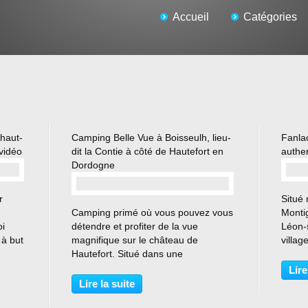
Accueil
Catégories
 haut-
Camping Belle Vue à Boisseulh, lieu-
Fanlac
 vidéo
dit la Contie à côté de Hautefort en
authen
Dordogne
r
Situé 
…
Camping primé où vous pouvez vous
Montig
oi
détendre et profiter de la vue
Léon-s
 à but
magnifique sur le château de
villag
n 80
Hautefort. Situé dans une
visite
riés.
atmosphère calme, vous y trouverez
des vi
Lire
nt la
8 emplacements spacieux et
pour ê
Lire la suite
ombragés. (électricité gratuite).
Jacqu