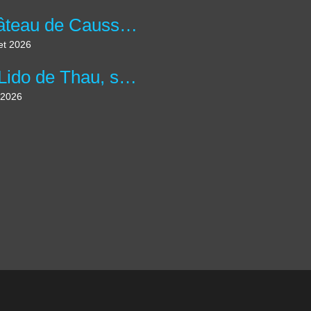
Château de Caussade à Trélissac en forêt de Lanmary.
let 2026
Le Lido de Thau, site des salins et plus grande lagune d'Occitanie.
 2026