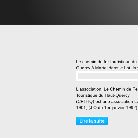
Le chemin de fer touristique du
Quercy à Martel dans le Lot, la
…
L'association: Le Chemin de Fe
Touristique du Haut-Quercy
(CFTHQ) est une association L
1901, (J.O du 1er janvier 1992)
non lucratif. Elle compte enviro
membres adhérents et des sala
Lire la suite
Créée en 1991, ses objectifs so
sauvegarde et...