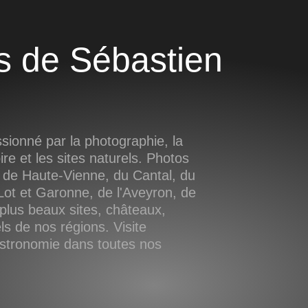
ionné par la photographie, la
oire et les sites naturels. Photos
 de Haute-Vienne, du Cantal, du
ot et Garonne, de l'Aveyron, de
plus beaux sites, châteaux,
s de nos régions. Visite
astronomie dans toutes nos