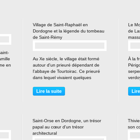
Location de tentes et une
caravane....
Village de Saint-Raphaël en
Le Mo
Dordogne et la légende du tombeau
de La
de Saint-Rémy
massa
aint-
…
mille
Au Xe siècle, le village était formé
À la f
nne en
autour d'un prieuré dépendant de
Périgo
l'abbaye de Tourtoirac. Ce prieuré
serpen
a fin
dans lequel vivaient quelques
verdoy
âteau
moines possédait une immense
l'Auv
église, vraisemblablement trois fois
ancien
Lire la suite
Lire
plus grande que celle d'aujourd'hui. Il
petit 
n'en reste...
théâtr
Saint-Orse en Dordogne, un trésor
Thivie
papal au cœur d'un trésor
son c
architectural