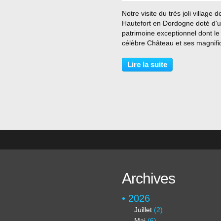
…
Notre visite du très joli village d
Hautefort en Dordogne doté d'
patrimoine exceptionnel dont le
célèbre Château et ses magnif
jardins, le Musée d'Histoire de l
Médecine, les puits, le jardin Ar
Lire la suite
l'espace Eugène Le Roy, célèb
pour son...
Archives
2026
Juillet
(2)
Mai
(6)