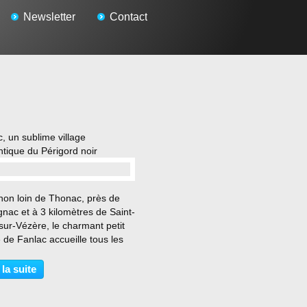
Newsletter
Contact
, un sublime village
tique du Périgord noir
…
non loin de Thonac, près de
nac et à 3 kilomètres de Saint-
ur-Vézère, le charmant petit
e de Fanlac accueille tous les
urs à la recherche du charme
llages périgourdins. Connu
 la suite
tre le village du célèbre
ou...