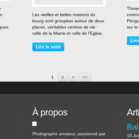
e
Thivie
…
un
Les vieilles et belles maisons du
comme
bourg sont groupées autour de deux
Périg
iques
places, véritables centres de vie :
sur l
a
celle de la Mairie et celle de l'Eglise.
Compo
tigue,
L’imposante église romane du
jolie
Lire
re
XIIème siècle est inscrite à
15ème
Lire la suite
l'inventaire des Monuments
votre v
Historiques avec ses...
1
2
>
>>
À propos
Art
Photographe amateur, passionné par
10 Jui