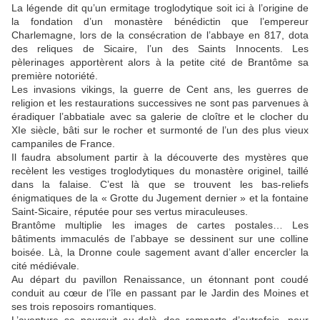
La légende dit qu’un ermitage troglodytique soit ici à l’origine de
la fondation d’un monastère bénédictin que l’empereur
Charlemagne, lors de la consécration de l’abbaye en 817, dota
des reliques de Sicaire, l’un des Saints Innocents. Les
pèlerinages apportèrent alors à la petite cité de Brantôme sa
première notoriété.
Les invasions vikings, la guerre de Cent ans, les guerres de
religion et les restaurations successives ne sont pas parvenues à
éradiquer l’abbatiale avec sa galerie de cloître et le clocher du
XIe siècle, bâti sur le rocher et surmonté de l’un des plus vieux
campaniles de France.
Il faudra absolument partir à la découverte des mystères que
recèlent les vestiges troglodytiques du monastère originel, taillé
dans la falaise. C’est là que se trouvent les bas-reliefs
énigmatiques de la « Grotte du Jugement dernier » et la fontaine
Saint-Sicaire, réputée pour ses vertus miraculeuses.
Brantôme multiplie les images de cartes postales… Les
bâtiments immaculés de l’abbaye se dessinent sur une colline
boisée. Là, la Dronne coule sagement avant d’aller encercler la
cité médiévale.
Au départ du pavillon Renaissance, un étonnant pont coudé
conduit au cœur de l’île en passant par le Jardin des Moines et
ses trois reposoirs romantiques.