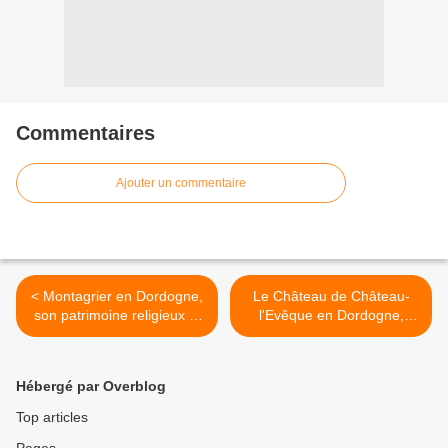
Commentaires
Ajouter un commentaire
< Montagrier en Dordogne,
Le Château de Château-
son patrimoine religieux et
l'Evêque en Dordogne,
naturel en Nouvelle
séjour au cœur d'une
Aquitaine.
histoire millénaire. >
Hébergé par Overblog
Top articles