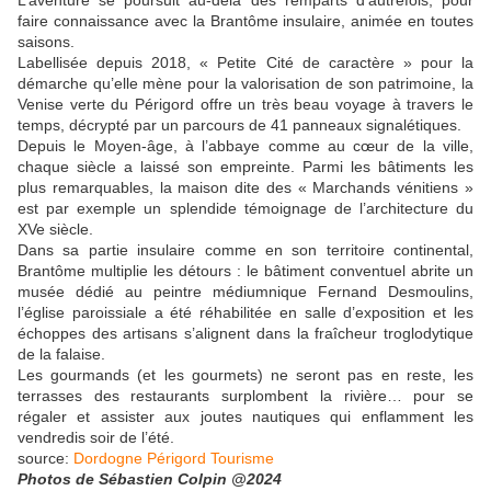
L’aventure se poursuit au-delà des remparts d’autrefois, pour
faire connaissance avec la Brantôme insulaire, animée en toutes
saisons.
Labellisée depuis 2018, « Petite Cité de caractère » pour la
démarche qu’elle mène pour la valorisation de son patrimoine, la
Venise verte du Périgord offre un très beau voyage à travers le
temps, décrypté par un parcours de 41 panneaux signalétiques.
Depuis le Moyen-âge, à l’abbaye comme au cœur de la ville,
chaque siècle a laissé son empreinte. Parmi les bâtiments les
plus remarquables, la maison dite des « Marchands vénitiens »
est par exemple un splendide témoignage de l’architecture du
XVe siècle.
Dans sa partie insulaire comme en son territoire continental,
Brantôme multiplie les détours : le bâtiment conventuel abrite un
musée dédié au peintre médiumnique Fernand Desmoulins,
l’église paroissiale a été réhabilitée en salle d’exposition et les
échoppes des artisans s’alignent dans la fraîcheur troglodytique
de la falaise.
Les gourmands (et les gourmets) ne seront pas en reste, les
terrasses des restaurants surplombent la rivière… pour se
régaler et assister aux joutes nautiques qui enflamment les
vendredis soir de l’été.
source:
Dordogne Périgord Tourisme
Photos de Sébastien Colpin @2024