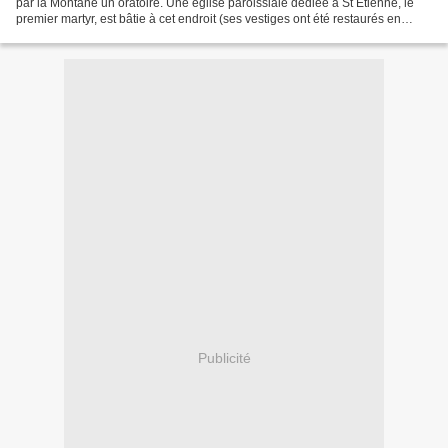
par la Montane un oratoire. Une église paroissiale dédiée à St Etienne, le
premier martyr, est bâtie à cet endroit (ses vestiges ont été restaurés en
1993), et autour de ce lieu...
Publicité