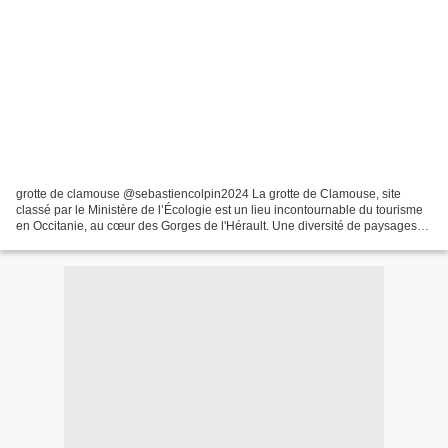
grotte de clamouse @sebastiencolpin2024 La grotte de Clamouse, site
classé par le Ministère de l’Écologie est un lieu incontournable du tourisme
en Occitanie, au cœur des Gorges de l'Hérault. Une diversité de paysages
souterrains quasi unique en Europe...