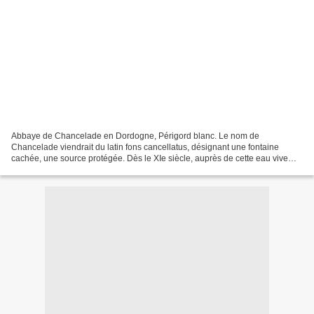
Abbaye de Chancelade en Dordogne, Périgord blanc. Le nom de
Chancelade viendrait du latin fons cancellatus, désignant une fontaine
cachée, une source protégée. Dès le XIe siècle, auprès de cette eau vive
s’implante une vie religieuse érémitique puis communautaire....