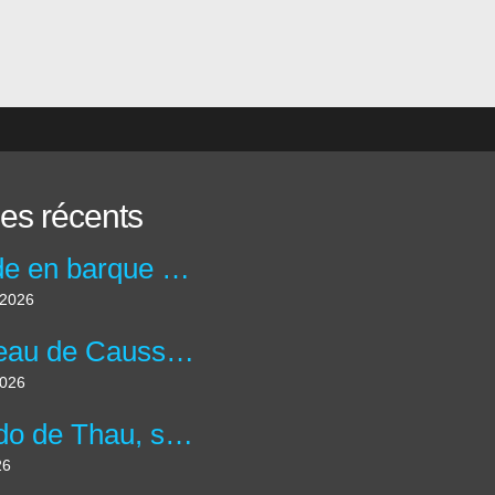
les récents
Balade en barque au Moulin de la maison de la Dronne à Montagrier en Dordogne.
t 2026
Château de Caussade à Trélissac en forêt de Lanmary.
2026
Le Lido de Thau, site des salins et plus grande lagune d'Occitanie.
26