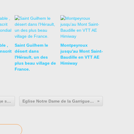
le ,
Saint Guilhem le
Montpeyroux
inscrit
désert dans
jusqu'au Mont Saint-
l'Hérault, un des
Baudille en VTT AE
plus beau village de
Himiway
France.
La Tamarissière à Agde, belle plage sur l'embouchure de l'Hérault.
Eglise Notre Dame de la Garrigue à Lagamas dans l'Hérault.