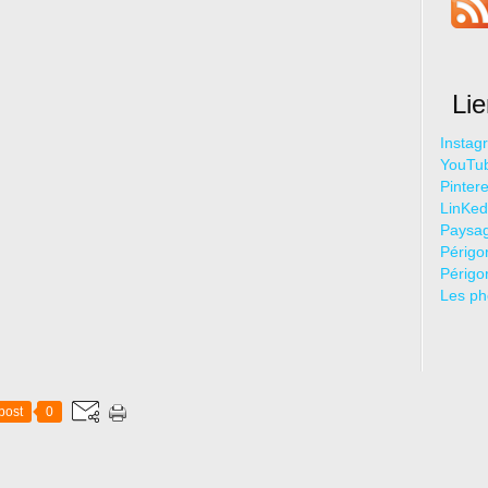
Li
Instag
YouTu
Pintere
LinKed
Paysag
Périgo
Périgo
Les ph
post
0