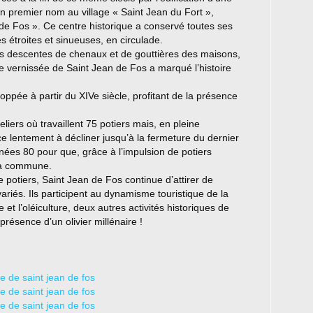
son premier nom au village « Saint Jean du Fort »,
 de Fos ». Ce centre historique a conservé toutes ses
es étroites et sinueuses, en circulade.
es descentes de chenaux et de gouttières des maisons,
e vernissée de Saint Jean de Fos a marqué l’histoire
veloppée à partir du XIVe siècle, profitant de la présence
liers où travaillent 75 potiers mais, en pleine
nce lentement à décliner jusqu’à la fermeture du dernier
nnées 80 pour que, grâce à l’impulsion de potiers
 la commune.
 potiers, Saint Jean de Fos continue d’attirer de
ariés. Ils participent au dynamisme touristique de la
et l’oléiculture, deux autres activités historiques de
résence d’un olivier millénaire !