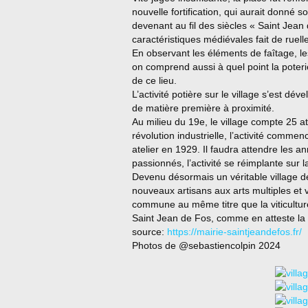
nouvelle fortification, qui aurait donné 
devenant au fil des siècles « Saint Jean
caractéristiques médiévales fait de ruell
En observant les éléments de faîtage, l
on comprend aussi à quel point la poteri
de ce lieu.
L’activité potière sur le village s’est dé
de matière première à proximité.
Au milieu du 19e, le village compte 25 ate
révolution industrielle, l’activité comme
atelier en 1929. Il faudra attendre les a
passionnés, l’activité se réimplante sur
Devenu désormais un véritable village de
nouveaux artisans aux arts multiples et v
commune au même titre que la viticulture 
Saint Jean de Fos, comme en atteste la p
source:
https://mairie-saintjeandefos.fr/
Photos de @sebastiencolpin 2024