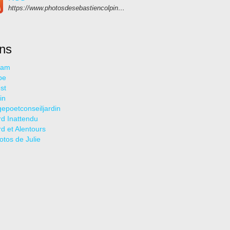
https://www.photosdesebastiencolpin.fr/rss
ens
ram
be
st
in
epoetconseiljardin
rd Inattendu
rd et Alentours
otos de Julie