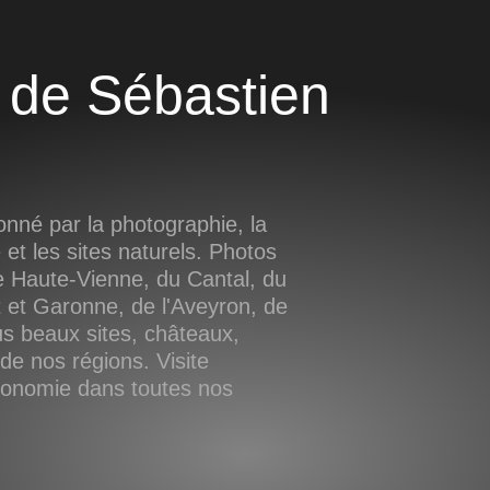
nné par la photographie, la
e et les sites naturels. Photos
 Haute-Vienne, du Cantal, du
 et Garonne, de l'Aveyron, de
us beaux sites, châteaux,
e nos régions. Visite
tronomie dans toutes nos