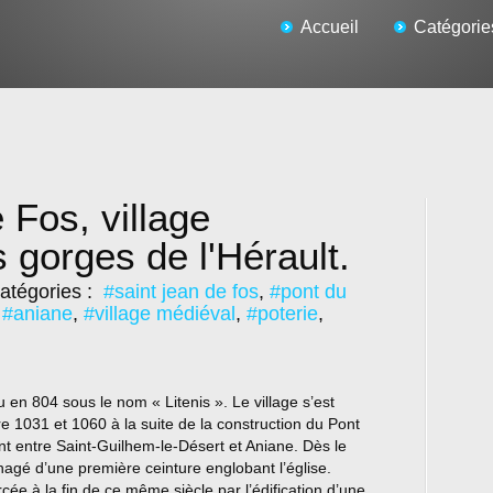
Accueil
Catégorie
 Fos, village
s gorges de l'Hérault.
atégories :
#saint jean de fos
,
#pont du
,
#aniane
,
#village médiéval
,
#poterie
,
 en 804 sous le nom « Litenis ». Le village s’est
re 1031 et 1060 à la suite de la construction du Pont
ant entre Saint-Guilhem-le-Désert et Aniane. Dès le
ménagé d’une première ceinture englobant l’église.
orcée à la fin de ce même siècle par l’édification d’une