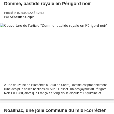
Domme, bastide royale en Périgord noir
Publié le 02/04/2022 à 12:43
Par
Sébastien Colpin
A une douzaine de kilomètres au Sud de Sarlat, Domme est probablement
l'une des plus belles bastides du Sud-Ouest et l’un des joyaux du Périgord
Noir. En 1280, alors que Français et Anglais se disputent l’Aquitaine et
édifient ces "villes nouvelles" fortifiées...
Noailhac, une jolie commune du midi-corrézien