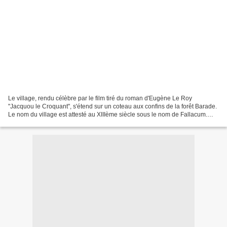
Le village, rendu célèbre par le film tiré du roman d'Eugène Le Roy
"Jacquou le Croquant", s'étend sur un coteau aux confins de la forêt Barade.
Le nom du village est attesté au XIIIème siècle sous le nom de Fallacum.
Depuis janvier 1971, Fanlac est inscrit...