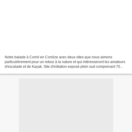
Notre balade à Cornil en Corrèze avec deux sites que nous aimons
particulièrement pour un retour à la nature et qui intéresseront les amateurs
d'escalade et de Kayak. Site d'initiation exposé plein sud comprenant 70
voies de 7m à 30 m. Accès : prendre...