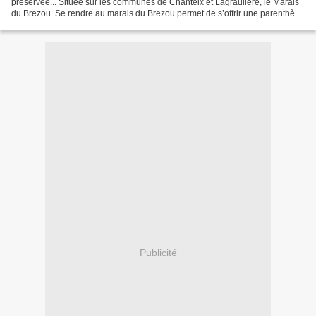
préservée... Située sur les communes de Chanteix et Lagraulière, le Marais
du Brezou. Se rendre au marais du Brezou permet de s’offrir une parenthèse
nature, loin de la foule. En circulant...
Publicité