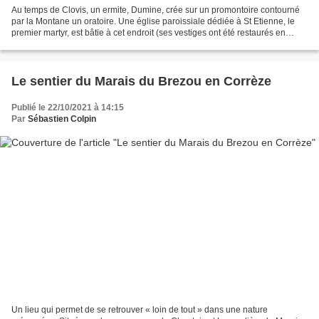
Au temps de Clovis, un ermite, Dumine, crée sur un promontoire contourné
par la Montane un oratoire. Une église paroissiale dédiée à St Etienne, le
premier martyr, est bâtie à cet endroit (ses vestiges ont été restaurés en
1993), et autour de ce lieu...
Le sentier du Marais du Brezou en Corrèze
Publié le 22/10/2021 à 14:15
Par
Sébastien Colpin
Un lieu qui permet de se retrouver « loin de tout » dans une nature