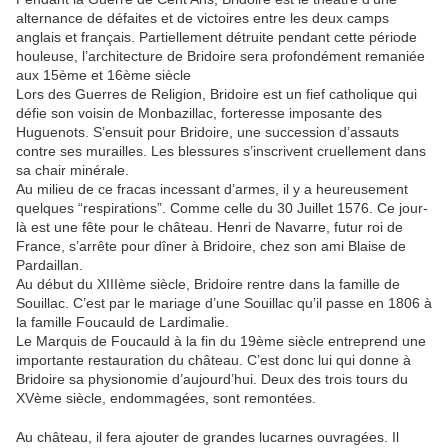
alternance de défaites et de victoires entre les deux camps
anglais et français. Partiellement détruite pendant cette période
houleuse, l’architecture de Bridoire sera profondément remaniée
aux 15ème et 16ème siècle
Lors des Guerres de Religion, Bridoire est un fief catholique qui
défie son voisin de Monbazillac, forteresse imposante des
Huguenots. S’ensuit pour Bridoire, une succession d’assauts
contre ses murailles. Les blessures s’inscrivent cruellement dans
sa chair minérale.
Au milieu de ce fracas incessant d’armes, il y a heureusement
quelques “respirations”. Comme celle du 30 Juillet 1576. Ce jour-
là est une fête pour le château. Henri de Navarre, futur roi de
France, s’arrête pour dîner à Bridoire, chez son ami Blaise de
Pardaillan.
Au début du XIIIème siècle, Bridoire rentre dans la famille de
Souillac. C’est par le mariage d’une Souillac qu’il passe en 1806 à
la famille Foucauld de Lardimalie.
Le Marquis de Foucauld à la fin du 19ème siècle entreprend une
importante restauration du château. C’est donc lui qui donne à
Bridoire sa physionomie d’aujourd’hui. Deux des trois tours du
XVème siècle, endommagées, sont remontées.
Au château, il fera ajouter de grandes lucarnes ouvragées. Il