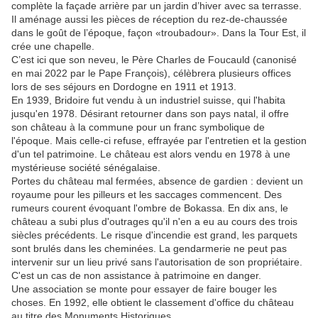
complète la façade arrière par un jardin d’hiver avec sa terrasse.
Il aménage aussi les pièces de réception du rez-de-chaussée
dans le goût de l’époque, façon «troubadour». Dans la Tour Est, il
crée une chapelle.
C’est ici que son neveu, le Père Charles de Foucauld (canonisé
en mai 2022 par le Pape François), célèbrera plusieurs offices
lors de ses séjours en Dordogne en 1911 et 1913.
En 1939, Bridoire fut vendu à un industriel suisse, qui l'habita
jusqu'en 1978. Désirant retourner dans son pays natal, il offre
son château à la commune pour un franc symbolique de
l'époque. Mais celle-ci refuse, effrayée par l'entretien et la gestion
d'un tel patrimoine. Le château est alors vendu en 1978 à une
mystérieuse société sénégalaise.
Portes du château mal fermées, absence de gardien : devient un
royaume pour les pilleurs et les saccages commencent. Des
rumeurs courent évoquant l'ombre de Bokassa. En dix ans, le
château a subi plus d'outrages qu'il n'en a eu au cours des trois
siècles précédents. Le risque d'incendie est grand, les parquets
sont brulés dans les cheminées. La gendarmerie ne peut pas
intervenir sur un lieu privé sans l'autorisation de son propriétaire.
C'est un cas de non assistance à patrimoine en danger.
Une association se monte pour essayer de faire bouger les
choses. En 1992, elle obtient le classement d'office du château
au titre des Monuments Historiques.