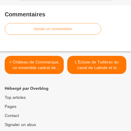
Commentaires
Ajouter un commentaire
< Château de Commarque,
L'Ecluse de Tuilières du
un ensemble castral de
canal de Lalinde et le
légende en Périgord noir.
chemin de halage en
Dordogne. >
Hébergé par Overblog
Top articles
Pages
Contact
Signaler un abus