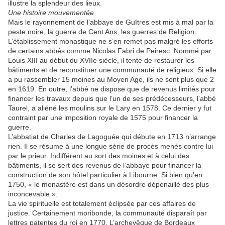
illustre la splendeur des lieux.
Une histoire mouvementée
Mais le rayonnement de l’abbaye de Guîtres est mis à mal par la
peste noire, la guerre de Cent Ans, les guerres de Religion.
L’établissement monastique ne s’en remet pas malgré les efforts
de certains abbés comme Nicolas Fabri de Peiresc. Nommé par
Louis XIII au début du XVIIe siècle, il tente de restaurer les
bâtiments et de reconstituer une communauté de religieux. Si elle
a pu rassembler 15 moines au Moyen Age, ils ne sont plus que 2
en 1619. En outre, l’abbé ne dispose que de revenus limités pour
financer les travaux depuis que l’un de ses prédécesseurs, l’abbé
Taurel, a aliéné les moulins sur le Lary en 1578. Ce dernier y fut
contraint par une imposition royale de 1575 pour financer la
guerre.
L’abbatiat de Charles de Lagoguée qui débute en 1713 n’arrange
rien. Il se résume à une longue série de procès menés contre lui
par le prieur. Indifférent au sort des moines et à celui des
bâtiments, il se sert des revenus de l’abbaye pour financer la
construction de son hôtel particulier à Libourne. Si bien qu’en
1750, « le monastère est dans un désordre dépenaillé des plus
inconcevable ».
La vie spirituelle est totalement éclipsée par ces affaires de
justice. Certainement moribonde, la communauté disparaît par
lettres patentes du roi en 1770. L’archevêque de Bordeaux