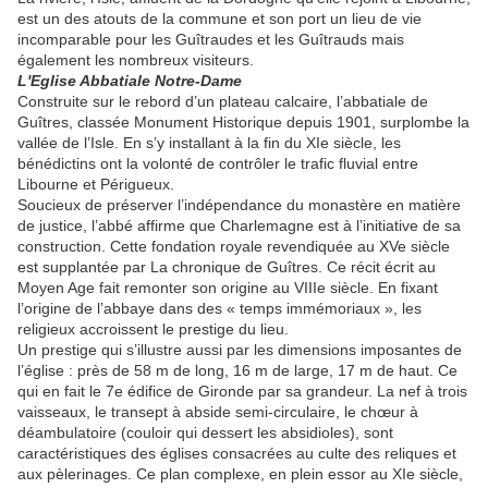
est un des atouts de la commune et son port un lieu de vie
incomparable pour les Guîtraudes et les Guîtrauds mais
également les nombreux visiteurs.
L'Eglise Abbatiale Notre-Dame
Construite sur le rebord d’un plateau calcaire, l’abbatiale de
Guîtres, classée Monument Historique depuis 1901, surplombe la
vallée de l’Isle. En s’y installant à la fin du XIe siècle, les
bénédictins ont la volonté de contrôler le trafic fluvial entre
Libourne et Périgueux.
Soucieux de préserver l’indépendance du monastère en matière
de justice, l’abbé affirme que Charlemagne est à l’initiative de sa
construction. Cette fondation royale revendiquée au XVe siècle
est supplantée par La chronique de Guîtres. Ce récit écrit au
Moyen Age fait remonter son origine au VIIIe siècle. En fixant
l’origine de l’abbaye dans des « temps immémoriaux », les
religieux accroissent le prestige du lieu.
Un prestige qui s’illustre aussi par les dimensions imposantes de
l’église : près de 58 m de long, 16 m de large, 17 m de haut. Ce
qui en fait le 7e édifice de Gironde par sa grandeur. La nef à trois
vaisseaux, le transept à abside semi-circulaire, le chœur à
déambulatoire (couloir qui dessert les absidioles), sont
caractéristiques des églises consacrées au culte des reliques et
aux pèlerinages. Ce plan complexe, en plein essor au XIe siècle,