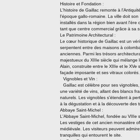
Histoire et Fondation :
L'histoire de Gaillac remonte à l'Antiq
l'époque gallo-romaine. La ville doit so
installés dans la région bien avant l'ère 
tant que centre commercial grâce à sa si
Le Patrimoine Architectural :
Le cœur historique de Gaillac est un vé
serpentent entre des maisons à colomb
anciennes. Parmi les trésors architectura
majestueux du XIIIe siècle qui mélange l
Alain, construite entre le XIIIe et le XV
façade imposante et ses vitraux colorés.
Vignobles et Vin :
Gaillac est célèbre pour ses vignobles
une variété de vins, allant des blancs f
naturels. Les vignobles s'étendent à per
à la dégustation et à la découverte des tr
Abbaye Saint-Michel :
L'Abbaye Saint-Michel, fondée au VIIIe s
Les vestiges de cet ancien monastère of
médiévale. Les visiteurs peuvent admirer 
tranquilles qui entourent le site.