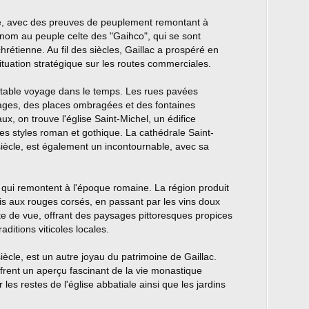
uité, avec des preuves de peuplement remontant à
n nom au peuple celte des "Gaihco", qui se sont
chrétienne. Au fil des siècles, Gaillac a prospéré en
tuation stratégique sur les routes commerciales.
ritable voyage dans le temps. Les rues pavées
ages, des places ombragées et des fontaines
ux, on trouve l'église Saint-Michel, un édifice
es styles roman et gothique. La cathédrale Saint-
e siècle, est également un incontournable, avec sa
, qui remontent à l'époque romaine. La région produit
rais aux rouges corsés, en passant par les vins doux
te de vue, offrant des paysages pittoresques propices
aditions viticoles locales.
iècle, est un autre joyau du patrimoine de Gaillac.
frent un aperçu fascinant de la vie monastique
les restes de l'église abbatiale ainsi que les jardins