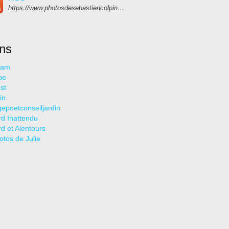
https://www.photosdesebastiencolpin.fr/rss
ens
ram
be
st
in
epoetconseiljardin
rd Inattendu
rd et Alentours
otos de Julie