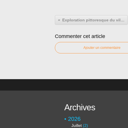
Exploration pittoresque du village de Cestayrols : Un trésor niché dans les collines du Tarn
Commenter cet article
Ajouter un commentaire
Archives
2026
Juillet
(2)