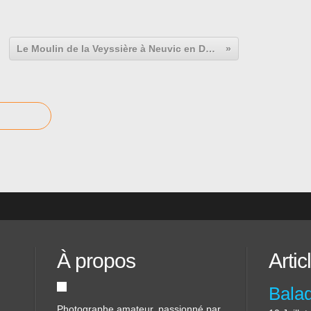
Le Moulin de la Veyssière à Neuvic en Dordogne, production artisanale d'huile de noix, noisettes et amandes en Périgord.
À propos
Artic
Photographe amateur, passionné par