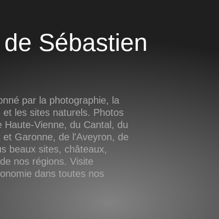
nné par la photographie, la
e et les sites naturels. Photos
 Haute-Vienne, du Cantal, du
 et Garonne, de l'Aveyron, de
us beaux sites, châteaux,
e nos régions. Visite
tronomie dans toutes nos