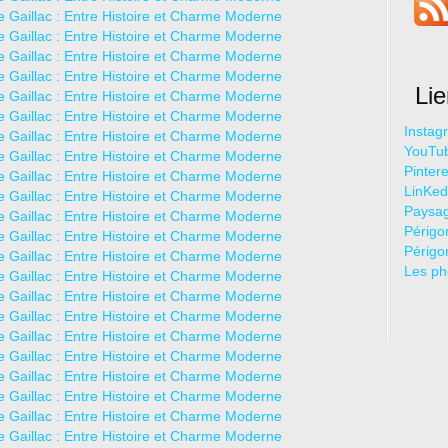
Li
Instag
YouTu
Pintere
LinKed
Paysag
Périgo
Périgo
Les ph