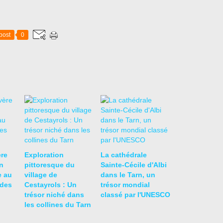
post
0
re
Exploration
La cathédrale
n
pittoresque du
Sainte-Cécile d'Albi
e au
village de
dans le Tarn, un
ides
Cestayrols : Un
trésor mondial
trésor niché dans
classé par l'UNESCO
les collines du Tarn