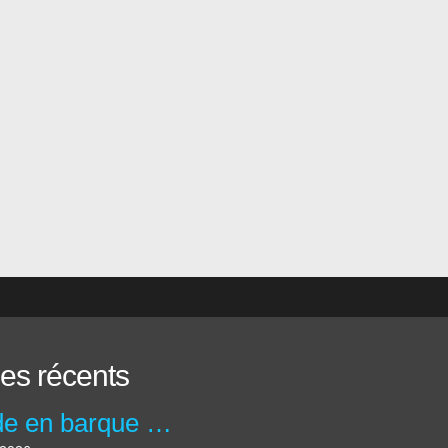
les récents
Balade en barque au Moulin de la maison de la Dronne à Montagrier en Dordogne.