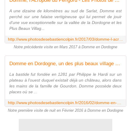
Domme, l'Acropole du Périgord - Les Photos de Sébastien Colpin
A une dizaine de kilomètres au sud de Sarlat, Domme est
perché sur une falaise vertigineuse qui lui permet de jouir
d'une vue exceptionnelle sur la vallée de la Dordogne et les
Plus Beaux Villag...
http://www.photosdesebastiencolpin.fr/2017/03/domme-l-acropole-du-perigord.html
Notre précédente visite en Mars 2017 à Domme en Dordogne
Domme en Dordogne, un des plus beaux village de France - Les Photos de Sébastien Colpin
La bastide fut fondée en 1281 par Philippe le Hardi sur un
plateau à l'ouest duquel existait déjà un château, alors dans
les mains de la famille de Gourdon. Domme possède deux
places où se ...
http://www.photosdesebastiencolpin.fr/2016/02/domme-en-dordogne-un-des-plus-beau-village-de-france.html
Notre première visite de nuit en Février 2016 à Domme en Dordogne