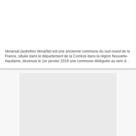
Venarsal (autrefois Venarfal) est une ancienne commune du sud-ouest de la
France, située dans le département de la Corrèze dans la région Nouvelle-
Aquitaine, devenue le 1er janvier 2016 une commune déléguée au sein de
la commune nouvelle de Malemort....