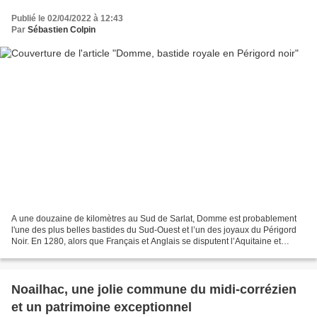
Publié le 02/04/2022 à 12:43
Par
Sébastien Colpin
A une douzaine de kilomètres au Sud de Sarlat, Domme est probablement
l'une des plus belles bastides du Sud-Ouest et l’un des joyaux du Périgord
Noir. En 1280, alors que Français et Anglais se disputent l’Aquitaine et
édifient ces "villes nouvelles" fortifiées...
Noailhac, une jolie commune du midi-corrézien
et un patrimoine exceptionnel