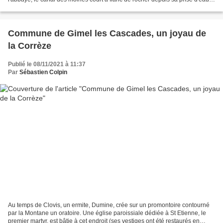
sur le ruisseau du Coyroux....
Commune de Gimel les Cascades, un joyau de
la Corrèze
Publié le 08/11/2021 à 11:37
Par
Sébastien Colpin
Au temps de Clovis, un ermite, Dumine, crée sur un promontoire contourné
par la Montane un oratoire. Une église paroissiale dédiée à St Etienne, le
premier martyr, est bâtie à cet endroit (ses vestiges ont été restaurés en