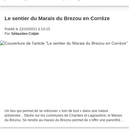
1993), et autour de ce lieu...
Le sentier du Marais du Brezou en Corrèze
Publié le 22/10/2021 à 14:15
Par
Sébastien Colpin
Un lieu qui permet de se retrouver « loin de tout » dans une nature
préservée... Située sur les communes de Chanteix et Lagraulière, le Marais
du Brezou. Se rendre au marais du Brezou permet de s’offrir une parenthèse
nature, loin de la foule. En circulant...