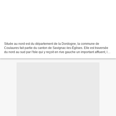
Située au nord-est du département de la Dordogne, la commune de
Coulaures fait partie du canton de Savignac-les-Églises. Elle est traversée
du nord au sud par l'Isle qui y reçoit en rive gauche un important affluent, la
Loue. Au nord-est de la commune,...