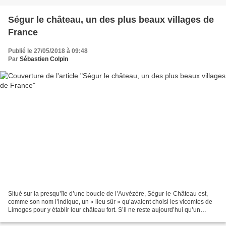
Ségur le château, un des plus beaux villages de
France
Publié le 27/05/2018 à 09:48
Par
Sébastien Colpin
Situé sur la presqu’île d’une boucle de l’Auvézère, Ségur-le-Château est,
comme son nom l’indique, un « lieu sûr » qu’avaient choisi les vicomtes de
Limoges pour y établir leur château fort. S’il ne reste aujourd’hui qu’un
donjon de cet édifice du XIIe,...