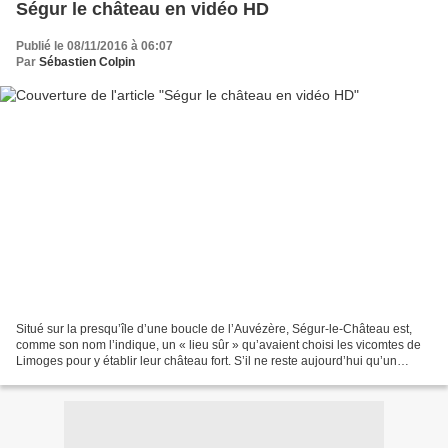
Ségur le château en vidéo HD
Publié le 08/11/2016 à 06:07
Par
Sébastien Colpin
Situé sur la presqu’île d’une boucle de l’Auvézère, Ségur-le-Château est,
comme son nom l’indique, un « lieu sûr » qu’avaient choisi les vicomtes de
Limoges pour y établir leur château fort. S’il ne reste aujourd’hui qu’un
donjon de cet édifice du XIIe...