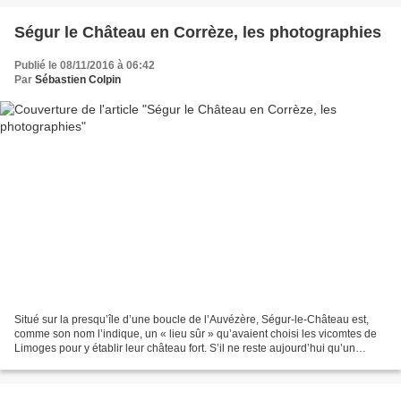
Ségur le Château en Corrèze, les photographies
Publié le 08/11/2016 à 06:42
Par
Sébastien Colpin
Situé sur la presqu’île d’une boucle de l’Auvézère, Ségur-le-Château est,
comme son nom l’indique, un « lieu sûr » qu’avaient choisi les vicomtes de
Limoges pour y établir leur château fort. S’il ne reste aujourd’hui qu’un
donjon de cet édifice du XIIe...