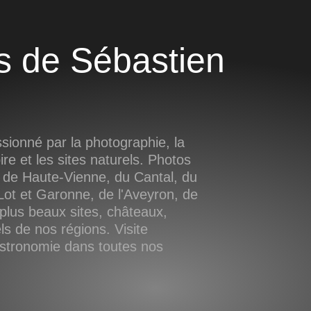
ionné par la photographie, la
oire et les sites naturels. Photos
 de Haute-Vienne, du Cantal, du
ot et Garonne, de l'Aveyron, de
plus beaux sites, châteaux,
s de nos régions. Visite
astronomie dans toutes nos