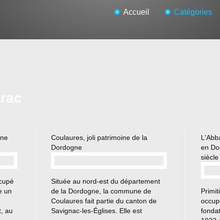
Accueil
Catégories
irac
gne
Coulaures, joli patrimoine de la
L'Abba
Dordogne
en Do
siècle
…
ccupé
Située au nord-est du département
e un
de la Dordogne, la commune de
Primit
Coulaures fait partie du canton de
occupé
t, au
Savignac-les-Églises. Elle est
fonda