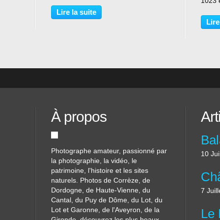
de
traversée du nord au sud par l'Isle
1023 e
s,
qui y reçoit en rive gauche un
Révol
Lire la suite
le
important affluent, la Loue. Au nord-
bénédi
Lire
est de la commune,...
une qu
L'ense
À propos
Art
Photographe amateur, passionné par
10 Jui
la photographie, la vidéo, le
patrimoine, l'histoire et les sites
naturels. Photos de Corrèze, de
Dordogne, de Haute-Vienne, du
7 Juil
Cantal, du Puy de Dôme, du Lot, du
Lot et Garonne, de l'Aveyron, de la
Gironde..découvrez les plus beaux