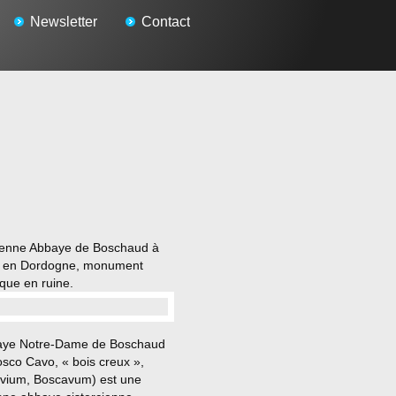
Newsletter
Contact
ienne Abbaye de Boschaud à
rs en Dordogne, monument
ique en ruine.
…
aye Notre-Dame de Boschaud
osco Cavo, « bois creux »,
vium, Boscavum) est une