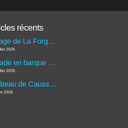
icles récents
Village de La Forge d'Ans et sa magnifique cascade.
llet 2026
Balade en barque au Moulin de la maison de la Dronne à Montagrier en Dordogne.
llet 2026
Château de Caussade à Trélissac en forêt de Lanmary.
let 2026