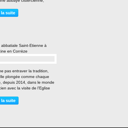
nne abbaye cistercienne,
 au XIIe siècle , et qui est
 sur le territoire de la commune
 la suite
llars, en Dordogne. L'abbaye
-Dame de Boschaud...
 abbatiale Saint-Etienne à
ine en Corrèze
…
e pas entraver la tradition,
lle plongée comme chaque
, depuis 2014, dans le monde
cien avec la visite de l'Eglise
iale Saint-Etienne à Aubazine
rrèze. Une atmosphère
 la suite
re sans décorum démontrant
cétisme et une...