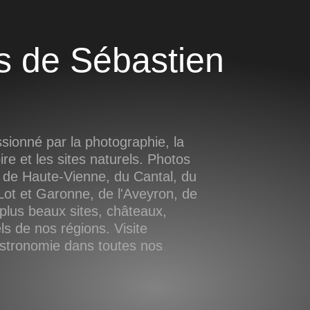
ionné par la photographie, la
oire et les sites naturels. Photos
 de Haute-Vienne, du Cantal, du
ot et Garonne, de l'Aveyron, de
plus beaux sites, châteaux,
s de nos régions. Visite
astronomie dans toutes nos