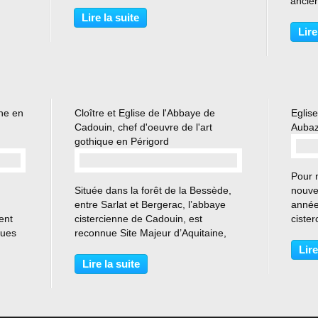
rt
vallon boisé ». Fondée au XIIe
ancie
cien
siècle, en partie détruite au cours
fondée
Lire la suite
son
des guerres de Religion, l’abbaye
située
Lire
associe les...
de Vi
Notre
ne en
Cloître et Eglise de l'Abbaye de
Eglise
Cadouin, chef d'oeuvre de l'art
Aubaz
gothique en Périgord
Pour n
…
Située dans la forêt de la Bessède,
nouve
entre Sarlat et Bergerac, l’abbaye
année
ent
cistercienne de Cadouin, est
cister
ques
reconnue Site Majeur d’Aquitaine,
abbat
 les
classée Monument Historique et
en Co
Lire
s
inscrite au Patrimoine Mondiale de
austè
Lire la suite
5,
l’Unesco (chemins de Compostelle
un as
en France) Fondée...