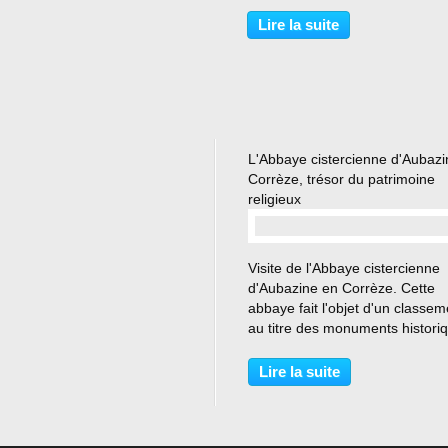
bénédictine, mais très vite, le fo
développement de l'ordre cister
Lire la suite
amène l’abbaye à y demander 
rattachement. Celui-ci...
L'Abbaye cistercienne d'Aubazi
Corrèze, trésor du patrimoine
religieux
…
Visite de l'Abbaye cistercienne
d'Aubazine en Corrèze. Cette
abbaye fait l'objet d'un classem
au titre des monuments histori
depuis le 13 octobre 1988 pour
bâtiments conventuels et depui
Lire la suite
1840 pour l'abbatiale. Vers 112
deux prêtres, Étienne...