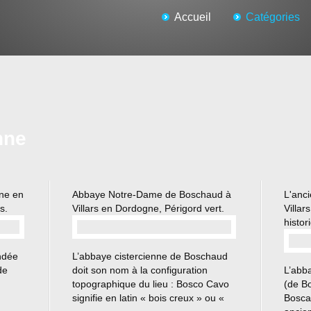
Accueil
Catégories
nne
ne en
Abbaye Notre-Dame de Boschaud à
L'anc
s.
Villars en Dordogne, Périgord vert.
Villa
histor
…
ndée
L’abbaye cistercienne de Boschaud
de
doit son nom à la configuration
L’abb
topographique du lieu : Bosco Cavo
(de B
signifie en latin « bois creux » ou «
Bosca