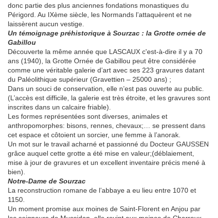
donc partie des plus anciennes fondations monastiques du
Périgord. Au IXème siècle, les Normands l’attaquèrent et ne
laissèrent aucun vestige.
Un témoignage préhistorique à Sourzac : la Grotte ornée de
Gabillou
Découverte la même année que LASCAUX c'est-à-dire il y a 70
ans (1940), la Grotte Ornée de Gabillou peut être considérée
comme une véritable galerie d’art avec ses 223 gravures datant
du Paléolithique supérieur (Gravettien – 25000 ans) ;
Dans un souci de conservation, elle n’est pas ouverte au public.
(L’accès est difficile, la galerie est très étroite, et les gravures sont
inscrites dans un calcaire friable).
Les formes représentées sont diverses, animales et
anthropomorphes: bisons, rennes, chevaux;… se pressent dans
cet espace et côtoient un sorcier, une femme à l’anorak.
Un mot sur le travail acharné et passionné du Docteur GAUSSEN
grâce auquel cette grotte a été mise en valeur;(déblaiement,
mise à jour de gravures et un excellent inventaire précis mené à
bien).
Notre-Dame de Sourzac
La reconstruction romane de l’abbaye a eu lieu entre 1070 et
1150.
Un moment promise aux moines de Saint-Florent en Anjou par