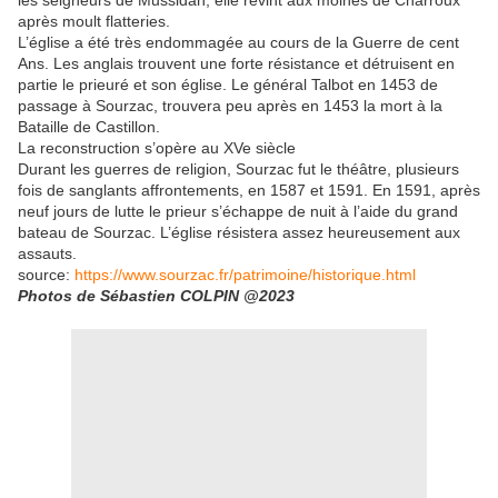
les seigneurs de Mussidan, elle revint aux moines de Charroux
après moult flatteries.
L’église a été très endommagée au cours de la Guerre de cent
Ans. Les anglais trouvent une forte résistance et détruisent en
partie le prieuré et son église. Le général Talbot en 1453 de
passage à Sourzac, trouvera peu après en 1453 la mort à la
Bataille de Castillon.
La reconstruction s’opère au XVe siècle
Durant les guerres de religion, Sourzac fut le théâtre, plusieurs
fois de sanglants affrontements, en 1587 et 1591. En 1591, après
neuf jours de lutte le prieur s’échappe de nuit à l’aide du grand
bateau de Sourzac. L’église résistera assez heureusement aux
assauts.
source:
https://www.sourzac.fr/patrimoine/historique.html
Photos de Sébastien COLPIN @2023