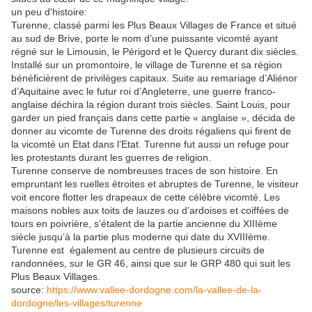
un peu d'histoire:
Turenne, classé parmi les Plus Beaux Villages de France et situé
au sud de Brive, porte le nom d’une puissante vicomté ayant
régné sur le Limousin, le Périgord et le Quercy durant dix siècles.
Installé sur un promontoire, le village de Turenne et sa région
bénéficièrent de privilèges capitaux. Suite au remariage d’Aliénor
d’Aquitaine avec le futur roi d’Angleterre, une guerre franco-
anglaise déchira la région durant trois siècles. Saint Louis, pour
garder un pied français dans cette partie « anglaise », décida de
donner au vicomte de Turenne des droits régaliens qui firent de
la vicomté un Etat dans l’Etat. Turenne fut aussi un refuge pour
les protestants durant les guerres de religion.
Turenne conserve de nombreuses traces de son histoire. En
empruntant les ruelles étroites et abruptes de Turenne, le visiteur
voit encore flotter les drapeaux de cette célèbre vicomté. Les
maisons nobles aux toits de lauzes ou d’ardoises et coiffées de
tours en poivrière, s’étalent de la partie ancienne du XIIIème
siècle jusqu’à la partie plus moderne qui date du XVIIIème.
Turenne est également au centre de plusieurs circuits de
randonnées, sur le GR 46, ainsi que sur le GRP 480 qui suit les
Plus Beaux Villages.
source:
https://www.vallee-dordogne.com/la-vallee-de-la-
dordogne/les-villages/turenne