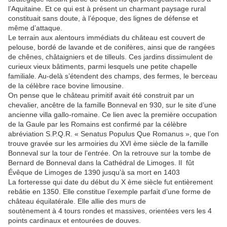
l’Aquitaine. Et ce qui est à présent un charmant paysage rural
constituait sans doute, à l’époque, des lignes de défense et
même d’attaque.
Le terrain aux alentours immédiats du château est couvert de
pelouse, bordé de lavande et de conifères, ainsi que de rangées
de chênes, châtaigniers et de tilleuls. Ces jardins dissimulent de
curieux vieux bâtiments, parmi lesquels une petite chapelle
familiale. Au-delà s’étendent des champs, des fermes, le berceau
de la célèbre race bovine limousine.
On pense que le château primitif avait été construit par un
chevalier, ancêtre de la famille Bonneval en 930, sur le site d’une
ancienne villa gallo-romaine. Ce lien avec la première occupation
de la Gaule par les Romains est confirmé par la célèbre
abréviation S.P.Q.R. « Senatus Populus Que Romanus », que l’on
trouve gravée sur les armoiries du XVI ème siècle de la famille
Bonneval sur la tour de l’entrée. On la retrouve sur la tombe de
Bernard de Bonneval dans la Cathédral de Limoges. Il fût
Évêque de Limoges de 1390 jusqu’à sa mort en 1403
La forteresse qui date du début du X ème siècle fut entièrement
rebâtie en 1350. Elle constitue l’exemple parfait d’une forme de
château équilatérale. Elle allie des murs de
soutènement à 4 tours rondes et massives, orientées vers les 4
points cardinaux et entourées de douves.