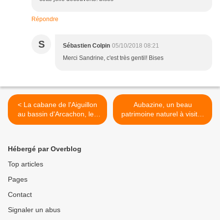
Répondre
S
Sébastien Colpin
05/10/2018 08:21
Merci Sandrine, c'est très gentil! Bises
< La cabane de l'Aiguillon
Aubazine, un beau
au bassin d'Arcachon, les
patrimoine naturel à visiter
huîtres à déguster
en Corrèze >
Hébergé par Overblog
Top articles
Pages
Contact
Signaler un abus