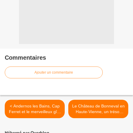
Commentaires
Ajouter un commentaire
< Andernos les Bains, Cap
Le Château de Bonneval en
Ferret et le merveilleux gîte
Haute-Vienne, un trésor
de charme "la Villa Sainte-
millénaire >
Catherine"
Hébergé par Overblog