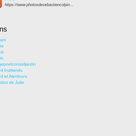
https://www.photosdesebastiencolpin.fr/rss
ens
ram
be
st
in
epoetconseiljardin
rd Inattendu
rd et Alentours
otos de Julie