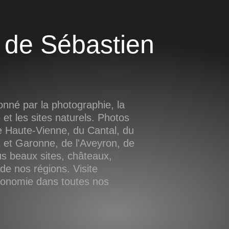
nné par la photographie, la
e et les sites naturels. Photos
 Haute-Vienne, du Cantal, du
 et Garonne, de l'Aveyron, de
us beaux sites, châteaux,
e nos régions. Visite
tronomie dans toutes nos