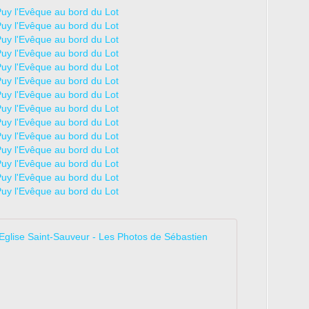
Puy l'Evêque, 
L
a
c
i