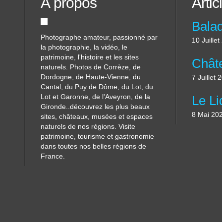
À propos
Artic
a
r
i
v
Photographe amateur, passionné par
10 Juille
i
la photographie, la vidéo, le
è
patrimoine, l'histoire et les sites
r
naturels. Photos de Corrèze, de
e
Dordogne, de Haute-Vienne, du
7 Juillet 
P
Cantal, du Puy de Dôme, du Lot, du
e
Lot et Garonne, de l'Aveyron, de la
r
Gironde..découvrez les plus beaux
c
8 Mai 20
sites, châteaux, musées et espaces
h
naturels de nos régions. Visite
é
patrimoine, tourisme et gastronomie
a
dans toutes nos belles régions de
u
France.
-
d
e
s
s
u
s