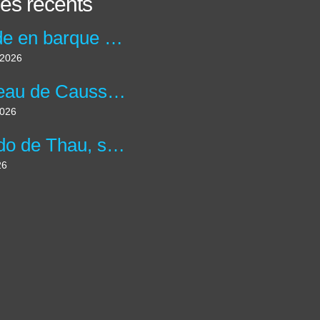
les récents
Balade en barque au Moulin de la maison de la Dronne à Montagrier en Dordogne.
t 2026
Château de Caussade à Trélissac en forêt de Lanmary.
2026
Le Lido de Thau, site des salins et plus grande lagune d'Occitanie.
26