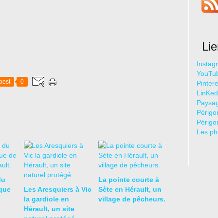
u
L
o
t
e
Li
s
t
Instag
b
YouTu
â
post
0
Pintere
t
LinKed
i
Paysag
e
Périgo
s
Périgo
u
Les ph
r
u
n
p
r
du
La pointe courte à
o
ique
Les Aresquiers à Vic
Sète en Hérault, un
m
la gardiole en
village de pêcheurs.
o
Hérault, un site
n