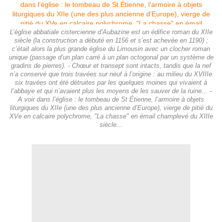
L’église abbatiale cistercienne d’Aubazine est un édifice roman du XIIe
siècle (la construction a débuté en 1156 et s’est achevée en 1190) ;
c’était alors la plus grande église du Limousin avec un clocher roman
unique (passage d’un plan carré à un plan octogonal par un système de
gradins de pierres). - Chœur et transept sont intacts, tandis que la nef
n’a conservé que trois travées sur neuf à l’origine : au milieu du XVIIIe
six travées ont été détruites par les quelques moines qui vivaient à
l’abbaye et qui n’avaient plus les moyens de les sauver de la ruine... -
A voir dans l’église : le tombeau de St Étienne, l’armoire à objets
liturgiques du XIIe (une des plus ancienne d’Europe), vierge de pitié du
XVe en calcaire polychrome, "La chasse" en émail champlevé du XIIIe
siècle...