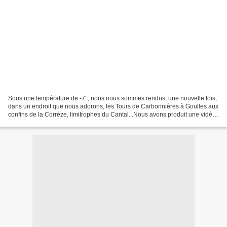
Sous une température de -7°, nous nous sommes rendus, une nouvelle fois,
dans un endroit que nous adorons, les Tours de Carbonnières à Goulles aux
confins de la Corrèze, limitrophes du Cantal...Nous avons produit une vidéo
aérienne à l'aide d'un drone...