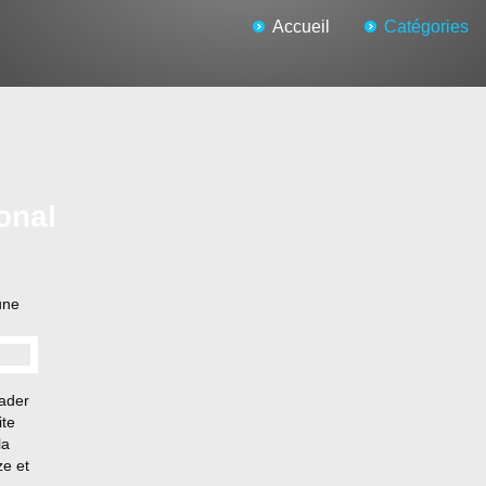
Accueil
Catégories
ional
une
ader
ite
la
e et