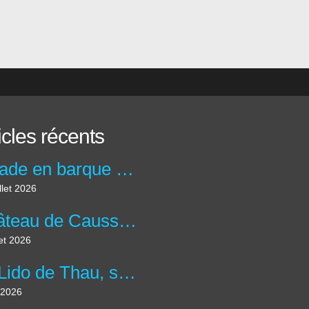
icles récents
Balade en barque au Moulin de la maison de la Dronne à Montagrier en Dordogne.
llet 2026
Château de Caussade à Trélissac en forêt de Lanmary.
let 2026
Le Lido de Thau, site des salins et plus grande lagune d'Occitanie.
 2026