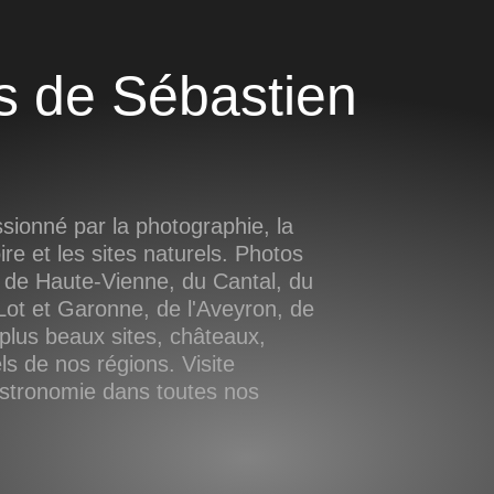
ionné par la photographie, la
oire et les sites naturels. Photos
 de Haute-Vienne, du Cantal, du
ot et Garonne, de l'Aveyron, de
plus beaux sites, châteaux,
s de nos régions. Visite
astronomie dans toutes nos