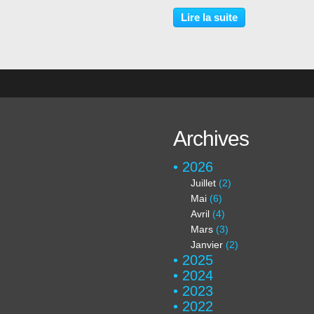
avons découvert un magnifique
patrimoine naturel préservé et
Lire la suite
riche.La météo n'était pas clém
le brouillard...
Archives
2026
Juillet
(2)
Mai
(6)
Avril
(4)
Mars
(3)
Janvier
(2)
2025
2024
2023
2022