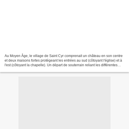
Au Moyen Âge, le village de Saint Cyr comprenait un château en son centre
et deux maisons fortes protégeant les entrées au sud (côtoyant l'église) et à
l'est (côtoyant la chapelle). Un départ de souterrain reliant les différentes
maisons fortes est visible...