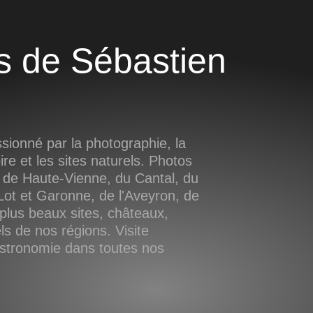
ionné par la photographie, la
oire et les sites naturels. Photos
 de Haute-Vienne, du Cantal, du
ot et Garonne, de l'Aveyron, de
plus beaux sites, châteaux,
s de nos régions. Visite
astronomie dans toutes nos