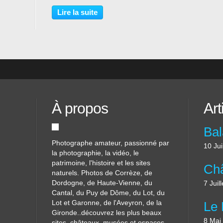
Corrèze. Ses maisons sont
oyen
éparpillées parmi de gros bloc
Lire la suite
us
rocheux qui semblent surgis du sol
i
pour en étayer les murs!...
À propos
Art
Photographe amateur, passionné par
10 Jui
la photographie, la vidéo, le
patrimoine, l'histoire et les sites
naturels. Photos de Corrèze, de
Dordogne, de Haute-Vienne, du
7 Juil
Cantal, du Puy de Dôme, du Lot, du
Lot et Garonne, de l'Aveyron, de la
Gironde..découvrez les plus beaux
8 Mai
sites, châteaux, musées et espaces