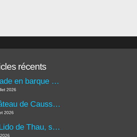
icles récents
Balade en barque au Moulin de la maison de la Dronne à Montagrier en Dordogne.
llet 2026
Château de Caussade à Trélissac en forêt de Lanmary.
let 2026
Le Lido de Thau, site des salins et plus grande lagune d'Occitanie.
 2026