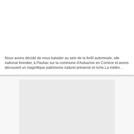
Nous avons décidé de nous balader au sein de la forêt automnale, site
national forestier, à Pauliac sur la commune d'Aubazine en Corrèze et avons
découvert un magnifique patrimoine naturel préservé et riche.La météo
n'était pas clémente, le brouillard...