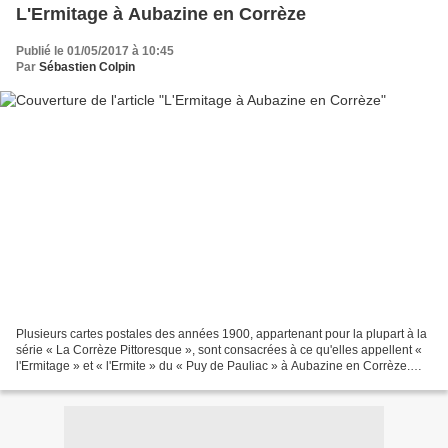
L'Ermitage à Aubazine en Corrèze
Publié le 01/05/2017 à 10:45
Par
Sébastien Colpin
Plusieurs cartes postales des années 1900, appartenant pour la plupart à la
série « La Corrèze Pittoresque », sont consacrées à ce qu'elles appellent «
l'Ermitage » et « l'Ermite » du « Puy de Pauliac » à Aubazine en Corrèze.
Est-ce la proximité du bourg...