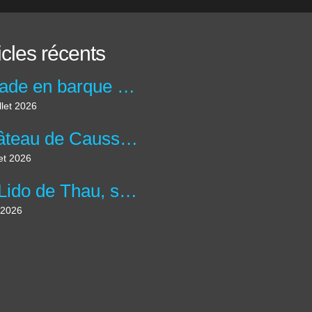
icles récents
Balade en barque au Moulin de la maison de la Dronne à Montagrier en Dordogne.
llet 2026
Château de Caussade à Trélissac en forêt de Lanmary.
let 2026
Le Lido de Thau, site des salins et plus grande lagune d'Occitanie.
 2026