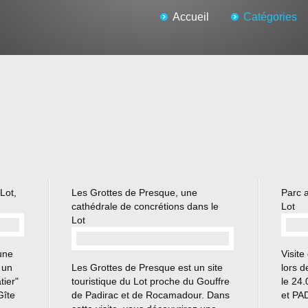
Accueil
Catégories
Lot,
Les Grottes de Presque, une
Parc 
cathédrale de concrétions dans le
Lot
Lot
une
Visite
…
 un
Les Grottes de Presque est un site
lors d
tier"
touristique du Lot proche du Gouffre
le 24
Gîte
de Padirac et de Rocamadour. Dans
et PA