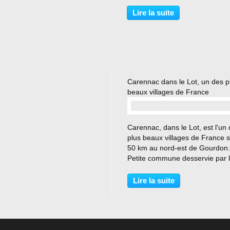
tient ses promesses tant au ni
de l'excellent accueil des
Lire la suite
propriétaires que de la qualité 
prestations...
Carennac dans le Lot, un des p
beaux villages de France
…
Carennac, dans le Lot, est l'un
plus beaux villages de France s
50 km au nord-est de Gourdon.
Petite commune desservie par 
gare de Bétaille, sur la ligne
d'Aurillac à Brive, Carennac se
Lire la suite
trouve au centre d'une région r
en curiosités naturelles...