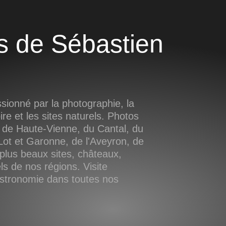
ionné par la photographie, la
oire et les sites naturels. Photos
 de Haute-Vienne, du Cantal, du
ot et Garonne, de l'Aveyron, de
plus beaux sites, châteaux,
s de nos régions. Visite
astronomie dans toutes nos