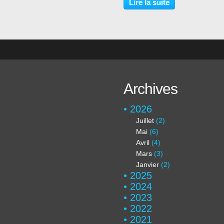
nous sommes rendus dans la c
Lire la suite
du Louvre et avons profité d'un
soleil...quelques...
Archives
2026
Juillet
(2)
Mai
(6)
Avril
(4)
Mars
(3)
Janvier
(2)
2025
2024
2023
2022
2021