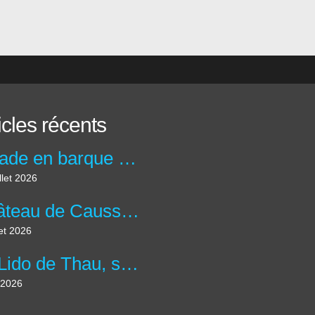
icles récents
Balade en barque au Moulin de la maison de la Dronne à Montagrier en Dordogne.
llet 2026
Château de Caussade à Trélissac en forêt de Lanmary.
let 2026
Le Lido de Thau, site des salins et plus grande lagune d'Occitanie.
 2026