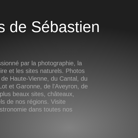
ionné par la photographie, la
oire et les sites naturels. Photos
 de Haute-Vienne, du Cantal, du
ot et Garonne, de l'Aveyron, de
plus beaux sites, châteaux,
s de nos régions. Visite
astronomie dans toutes nos