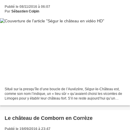
Publié le 08/11/2016 à 06:07
Par
Sébastien Colpin
Situé sur la presqu’île d’une boucle de l’Auvézère, Ségur-le-Château est,
comme son nom l’indique, un « lieu sûr » qu’avaient choisi les vicomtes de
Limoges pour y établir leur château fort. S’il ne reste aujourd’hui qu’un
donjon de cet édifice du XIIe...
Le château de Comborn en Corrèze
Publié le 19/09/2016 à 23:47