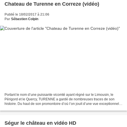
Chateau de Turenne en Correze (vidéo)
Publié le 18/02/2017 à 21:06
Par
Sébastien Colpin
Portant le nom d’une puissante vicomté ayant régné sur le Limousin, le
Périgord et le Quercy, TURENNE a gardé de nombreuses traces de son
histoire. Du haut de son promontoire d’où l’on jouit d’une vue exceptionnelle
qui s’étend des monts d’Auvergne aux...
Ségur le château en vidéo HD