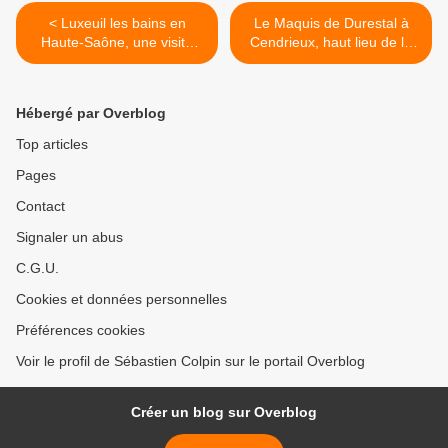
< Luxeuil les bains en
Le Maquis de Durestal à
Haute-Saône, une visite
Cendrieux, haut lieu de la
agréable et l'Hôtel des
Résistance en Dordogne. >
thermes.
Hébergé par Overblog
Top articles
Pages
Contact
Signaler un abus
C.G.U.
Cookies et données personnelles
Préférences cookies
Voir le profil de Sébastien Colpin sur le portail Overblog
Créer un blog sur Overblog