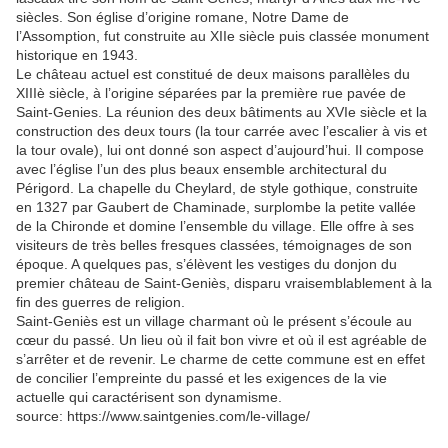
siècles. Son église d’origine romane, Notre Dame de
l’Assomption, fut construite au XIIe siècle puis classée monument
historique en 1943.
Le château actuel est constitué de deux maisons parallèles du
XIIIè siècle, à l’origine séparées par la première rue pavée de
Saint-Genies. La réunion des deux bâtiments au XVIe siècle et la
construction des deux tours (la tour carrée avec l’escalier à vis et
la tour ovale), lui ont donné son aspect d’aujourd’hui. Il compose
avec l’église l’un des plus beaux ensemble architectural du
Périgord. La chapelle du Cheylard, de style gothique, construite
en 1327 par Gaubert de Chaminade, surplombe la petite vallée
de la Chironde et domine l’ensemble du village. Elle offre à ses
visiteurs de très belles fresques classées, témoignages de son
époque. A quelques pas, s’élèvent les vestiges du donjon du
premier château de Saint-Geniès, disparu vraisemblablement à la
fin des guerres de religion.
Saint-Geniès est un village charmant où le présent s’écoule au
cœur du passé. Un lieu où il fait bon vivre et où il est agréable de
s’arrêter et de revenir. Le charme de cette commune est en effet
de concilier l’empreinte du passé et les exigences de la vie
actuelle qui caractérisent son dynamisme.
source: https://www.saintgenies.com/le-village/