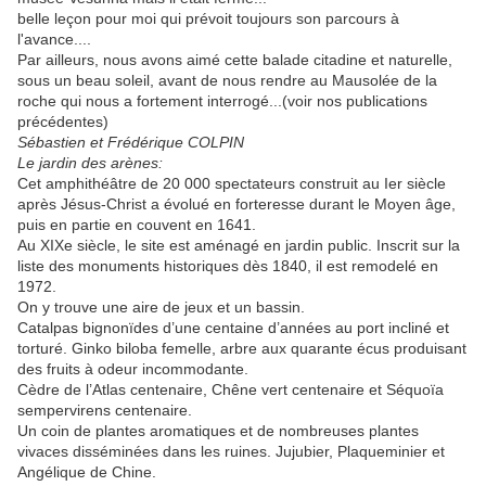
belle leçon pour moi qui prévoit toujours son parcours à
l'avance....
Par ailleurs, nous avons aimé cette balade citadine et naturelle,
sous un beau soleil, avant de nous rendre au Mausolée de la
roche qui nous a fortement interrogé...(voir nos publications
précédentes)
Sébastien et Frédérique COLPIN
Le jardin des arènes:
Cet amphithéâtre de 20 000 spectateurs construit au Ier siècle
après Jésus-Christ a évolué en forteresse durant le Moyen âge,
puis en partie en couvent en 1641.
Au XIXe siècle, le site est aménagé en jardin public. Inscrit sur la
liste des monuments historiques dès 1840, il est remodelé en
1972.
On y trouve une aire de jeux et un bassin.
Catalpas bignonïdes d’une centaine d’années au port incliné et
torturé. Ginko biloba femelle, arbre aux quarante écus produisant
des fruits à odeur incommodante.
Cèdre de l’Atlas centenaire, Chêne vert centenaire et Séquoïa
sempervirens centenaire.
Un coin de plantes aromatiques et de nombreuses plantes
vivaces disséminées dans les ruines. Jujubier, Plaqueminier et
Angélique de Chine.