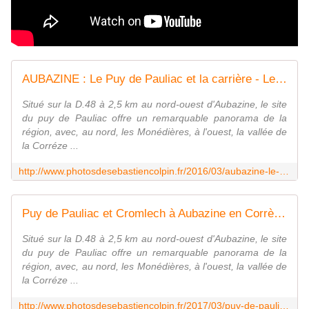
AUBAZINE : Le Puy de Pauliac et la carrière - Les Photos de Sébastien Colpin
Situé sur la D.48 à 2,5 km au nord-ouest d'Aubazine, le site
du puy de Pauliac offre un remarquable panorama de la
région, avec, au nord, les Monédières, à l'ouest, la vallée de
la Corréze ...
http://www.photosdesebastiencolpin.fr/2016/03/aubazine-le-puy-de-pauliac-et-la-carriere.html
Puy de Pauliac et Cromlech à Aubazine en Corrèze - Les Photos de Sébastien Colpin
Situé sur la D.48 à 2,5 km au nord-ouest d'Aubazine, le site
du puy de Pauliac offre un remarquable panorama de la
région, avec, au nord, les Monédières, à l'ouest, la vallée de
la Corréze ...
http://www.photosdesebastiencolpin.fr/2017/03/puy-de-pauliac-et-cromlech-a-aubazine-en-correze.html