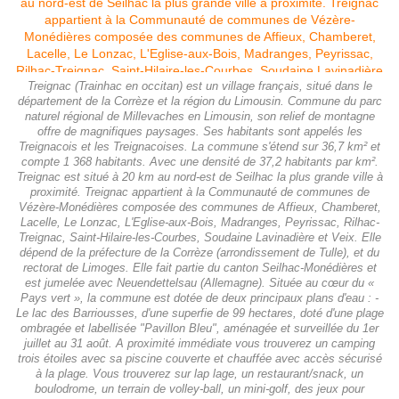
Treignac (Trainhac en occitan) est un village français, situé dans le
département de la Corrèze et la région du Limousin. Commune du parc
naturel régional de Millevaches en Limousin, son relief de montagne
offre de magnifiques paysages. Ses habitants sont appelés les
Treignacois et les Treignacoises. La commune s'étend sur 36,7 km² et
compte 1 368 habitants. Avec une densité de 37,2 habitants par km².
Treignac est situé à 20 km au nord-est de Seilhac la plus grande ville à
proximité. Treignac appartient à la Communauté de communes de
Vézère-Monédières composée des communes de Affieux, Chamberet,
Lacelle, Le Lonzac, L'Eglise-aux-Bois, Madranges, Peyrissac, Rilhac-
Treignac, Saint-Hilaire-les-Courbes, Soudaine Lavinadière et Veix. Elle
dépend de la préfecture de la Corrèze (arrondissement de Tulle), et du
rectorat de Limoges. Elle fait partie du canton Seilhac-Monédières et
est jumelée avec Neuendettelsau (Allemagne). Située au cœur du «
Pays vert », la commune est dotée de deux principaux plans d'eau : -
Le lac des Barriousses, d'une superfie de 99 hectares, doté d'une plage
ombragée et labellisée "Pavillon Bleu", aménagée et surveillée du 1er
juillet au 31 août. A proximité immédiate vous trouverez un camping
trois étoiles avec sa piscine couverte et chauffée avec accès sécurisé
à la plage. Vous trouverez sur lap lage, un restaurant/snack, un
boulodrome, un terrain de volley-ball, un mini-golf, des jeux pour