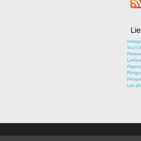
Li
Instag
YouTu
Pintere
LinKed
Paysag
Périgo
Périgo
Les ph