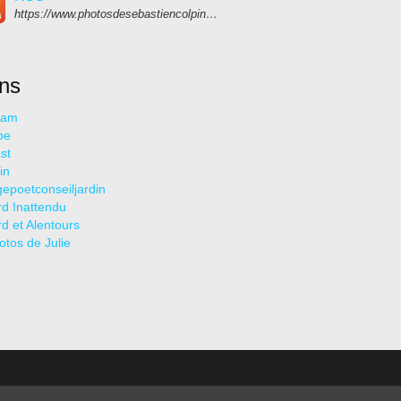
https://www.photosdesebastiencolpin.fr/rss
ens
ram
be
st
in
epoetconseiljardin
rd Inattendu
rd et Alentours
otos de Julie