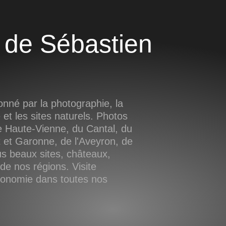
nné par la photographie, la
e et les sites naturels. Photos
 Haute-Vienne, du Cantal, du
 et Garonne, de l'Aveyron, de
us beaux sites, châteaux,
e nos régions. Visite
tronomie dans toutes nos