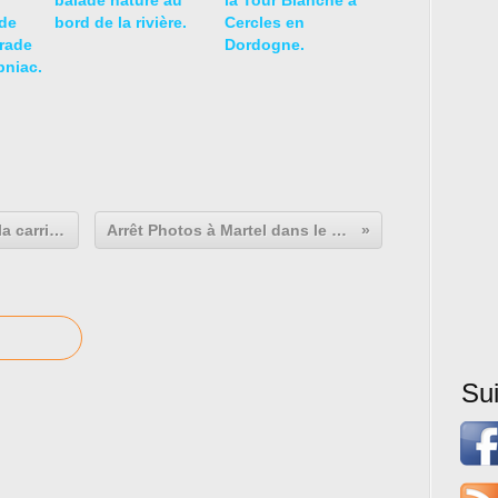
balade nature au
la Tour Blanche à
de
bord de la rivière.
Cercles en
urade
Dordogne.
pniac.
AUBAZINE : Le Puy de Pauliac et la carrière
Arrêt Photos à Martel dans le Lot
Su