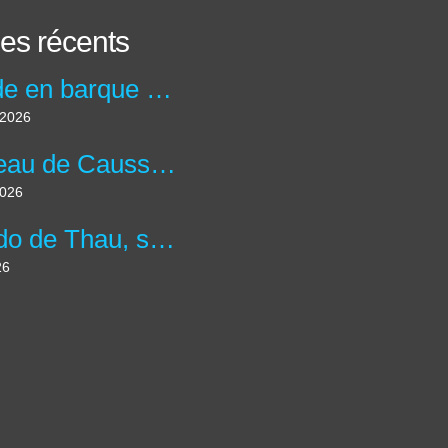
les récents
Balade en barque au Moulin de la maison de la Dronne à Montagrier en Dordogne.
t 2026
Château de Caussade à Trélissac en forêt de Lanmary.
2026
Le Lido de Thau, site des salins et plus grande lagune d'Occitanie.
26