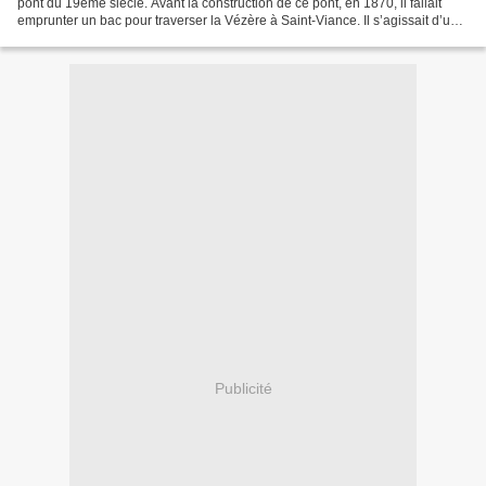
pont du 19ème siècle. Avant la construction de ce pont, en 1870, il fallait
emprunter un bac pour traverser la Vézère à Saint-Viance. Il s’agissait d’une
grande barque appelée...
Publicité