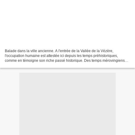
Balade dans la ville ancienne. A l'entrée de la Vallée de la Vézère,
l'occupation humaine est attestée ici depuis les temps préhistoriques,
comme en témoigne son riche passé historique. Des temps mérovingiens
avec la fondation de l'Abbaye à aujourd'hui,...