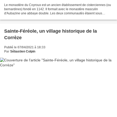
Le monastère du Coyroux est un ancien établissement de cisterciennes (ou
bernardines) fondé en 1142. Il formait avec le monastère masculin
d'Aubazine une abbaye double. Les deux communautés étaient sous
l'autorité de l'abbé d'Aubazine, et les hommes devaient...
Sainte-Féréole, un village historique de la
Corrèze
Publié le 07/04/2021 à 18:33
Par
Sébastien Colpin